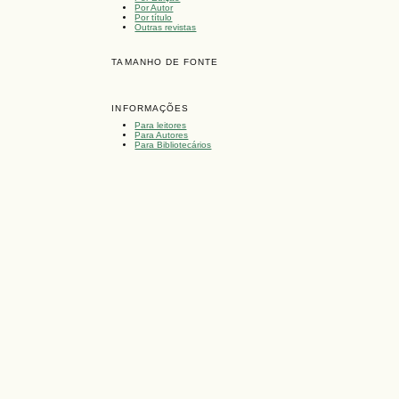
Por Autor
Por título
Outras revistas
TAMANHO DE FONTE
INFORMAÇÕES
Para leitores
Para Autores
Para Bibliotecários